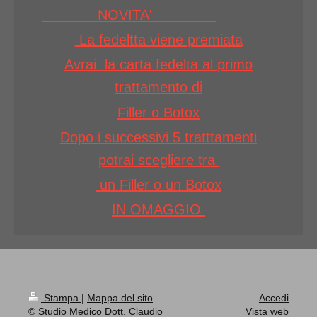
NOVITA'
La fedeltta viene premiata
Avrai la carta fedelta al primo
trattamento di
Filler o Botox
Dopo i successivi 5 tratttamenti
potrai scegliere tra
un Filler o un Botox
IN OMAGGIO
Stampa
|
Mappa del sito
Accedi
© Studio Medico Dott. Claudio
Vista web