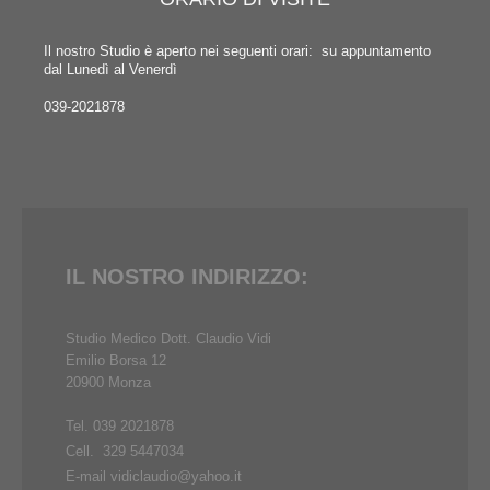
Il nostro Studio è aperto nei seguenti orari: su appuntamento
dal Lunedì al Venerdì
039-2021878
IL NOSTRO INDIRIZZO:
Studio Medico Dott. Claudio Vidi
Emilio Borsa 12
20900 Monza
Tel. 039 2021878
Cell. 329 5447034
E-mail vidiclaudio@yahoo.it