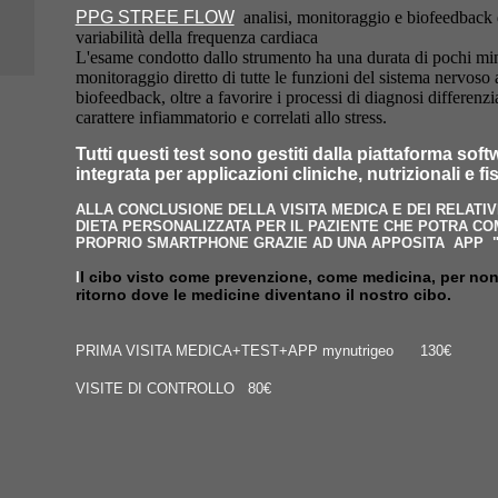
PPG STREE FLOW
analisi, monitoraggio e biofeedback 
variabilità della frequenza cardiaca
L'esame condotto dallo strumento ha una durata di pochi minu
monitoraggio diretto di tutte le funzioni del sistema nervoso 
biofeedback, oltre a favorire i processi di diagnosi differenzia
carattere infiammatorio e correlati allo stress.
Tutti questi test sono gestiti dalla piattaforma 
integrata per applicazioni cliniche, nutrizionali e f
ALLA CONCLUSIONE DELLA VISITA MEDICA E DEI RELATI
DIETA PERSONALIZZATA PER IL PAZIENTE CHE POTRA 
PROPRIO SMARTPHONE GRAZIE AD UNA APPOSITA APP 
l cibo visto come prevenzione, come medicina, per non
I
ritorno dove le medicine diventano il nostro cibo.
PRIMA VISITA MEDICA+TEST+APP mynutrigeo 130€
VISITE DI CONTROLLO 80€