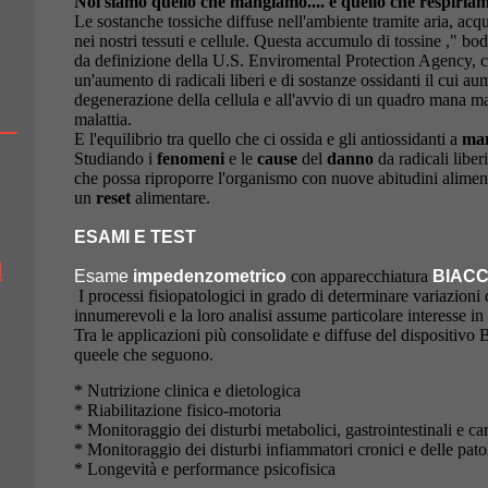
Noi siamo quello che mangiamo.... e quello che respiria
Le sostanche tossiche diffuse nell'ambiente tramite aria, acqu
nei nostri tessuti e cellule. Questa accumulo di tossine ," 
da definizione della U.S. Enviromental Protection Agency, 
un'aumento di radicali liberi e di sostanze ossidanti il cui au
degenerazione della cellula e all'avvio di un quadro mana m
malattia.
'
E l'equilibrio tra quello che ci ossida e gli antiossidanti a
man
Studiando i
fenomeni
e le
cause
del
danno
da radicali libe
che possa riproporre l'organismo con nuove abitudini alimen
un
reset
alimentare.
ESAMI E TEST
l
Esame
impedenzometrico
con apparecchiatura
BIAC
I processi fisiopatologici in grado di determinare variazion
innumerevoli e la loro analisi assume particolare interesse 
Tra le applicazioni più consolidate e diffuse del dispositiv
queele che seguono.
* Nutrizione clinica e dietologica
* Riabilitazione fisico-motoria
* Monitoraggio dei disturbi metabolici, gastrointestinali e ca
* Monitoraggio dei disturbi infiammatori cronici e delle pa
* Longevità e performance psicofisica