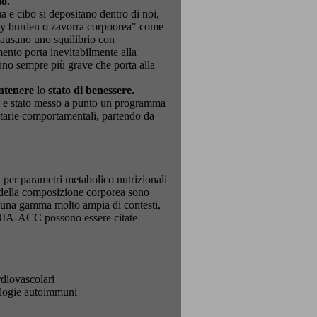
mo.
a e cibo si depositano dentro di noi,
body burden o zavorra corpoorea" come
causano uno squilibrio con
mento porta inevitabilmente alla
ano sempre più grave che porta alla
tenere
lo
stato di benessere.
ri e stato messo a punto un programma
tarie comportamentali, partendo da
C
per parametri metabolico nutrizionali
i della composizione corporea sono
in una gamma molto ampia di contesti,
o BIA-ACC possono essere citate
rdiovascolari
tologie autoimmuni