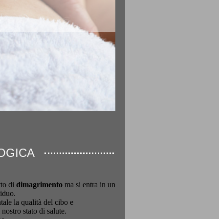
OGICA
tto di
dimagrimento
ma si entra in un
viduo.
le la qualità del cibo e
nostro stato di salute.