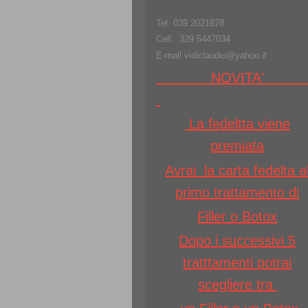
Tel. 039 2021878
Cell. 329 5447034
E-mail vidiclaudio@yahoo.it
NOVITA
La fedeltta viene
premiata
Avrai la carta fedelta a
primo trattamento di
Filler o Botox
Dopo i successivi 5
tratttamenti potrai
scegliere tra