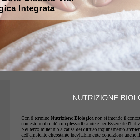
gica Integrata
NUTRIZIONE BIOL
:
Con il termine
Nutrizione Biologica
non si intende il conce
contesto molto più complessodi salute e ben
E
ssere dell'indi
Nel terzo millennio a causa del diffuso inquinamento ambienta
dell'ambiente circostante inevitabilmente condiziona anche il 