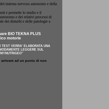
del sistema nervoso autonomo e della
ti e permette lo studio e il
autonomo e dei relativi processi di
le dei disturbi e delle patologie a
software BIO TEKNA PLUS
isico motorie
VI TEST VERRA' ELABORATA UNA
COMODAMENTE LEGGERE SUL
"MYNUTRIGEO"
 arrivare ad un punto di non